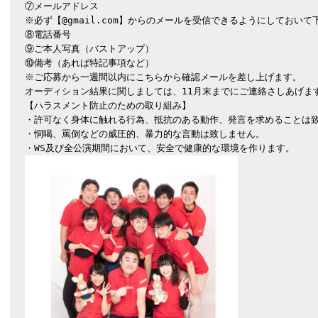
⑦メールアドレス　

※必ず【@gmail.com】からのメールを受信できるようにしておいて下
⑧電話番号

⑨ご本人写真（バストアップ）

⑩備考（あれば特記事項など）

※ご応募から一週間以内にこちらから確認メールを差し上げます。

オーディション結果に関しましては、11月末までにご連絡さしあげます
【ハラスメント防止のための取り組み】

・許可なく身体に触れる行為、抵抗のある動作、発言を求めることは致
・恫喝、罵倒などの威圧的、暴力的な言動は致しません。
