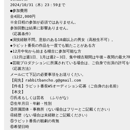
2024/10/31（木）23：59まで

●参加費用

全4回2,000円

※全日程の参加が必須ではありません。

参加回数は結果に影響ありません。

《応募条件》

◆演技経験不問。意欲のある18歳以上の男女（高校生不可）。

◆ラビット番長の作品を一度でも観たことがある方

◆12月中旬から始まる稽古に参加可能な方

（12月は週1日、1月は週2～3日、集中稽古期間は午後～夜間の最大7
◆芸能プロダクションに所属されている場合は、ご自身で出演の許可を
《応募方法》

メールにて下記の必要事項をお送りくだい。

【宛先】
rabbitbancho.g@gmail.com
【件名】ラビット番長WSオーディション応募（ご自身のお名前）

【本文】

①氏名もしくは芸名　（ふりがな）

②生年月日・年齢・性別

③所属団体・事務所（ない場合はフリーとご記載ください）

④経歴（ない場合は未経験とご記載ください）

⑤ラビット番長の観劇の有無

⑥希望日時
