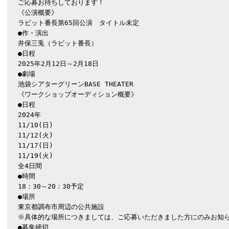
ご応募お待ちしております！

《公演概要》

ラビット番長第65回公演　タイトル未定

●作・演出

井保三兎（ラビット番長）

●日程

2025年2月12日～2月18日

●劇場

池袋シアターグリーンBASE THEATER

《ワークショップオーディション概要》

●日程

2024年

11/10(日)

11/12(火)

11/17(日)

11/19(火)

全4日間

●時間

18：30～20：30予定

●場所

東京都調布市周辺の公共施設

※具体的な場所につきましては、ご応募いただきました方にのみお知ら
●募集締切
