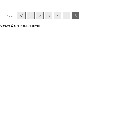
6 / 6
＜
1
2
3
4
5
6
©ラビット番長 All Rights Reserved.